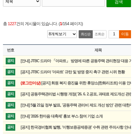
검색
총
1227
건의 게시물이 있습니다. (
1
/154 페이지)
최신순
조회순
이동
번호
제목
공지
[안내] JTBC 드라마 「아파트」 방영에 따른 공동주택 관리현장 대응 가
공지
[공지] JTBC 드라마 '아파트' 규탄 및 방영 중지 촉구 관련 시위 현황
공지
(로그인이상)
[공지] 회원 복지 증진을 위한 휴양소(한화리조트) 이용 안내
공지
[공지] 공동주택관리법 시행령 개정( '26. 6. 2.공포, 과태료 제도개선 관련
공지
[안내] 5월 21일 정부 발표, '공동주택 관리비 제도 개선 방안' 관련 
공지
[안내] '2026 한마음 대축제' 홍보 부스 참여 기업 소개
공지
[공지] 한국경비협회 발행, '이행보증공제증권' 수취 관련 주의사항 안내