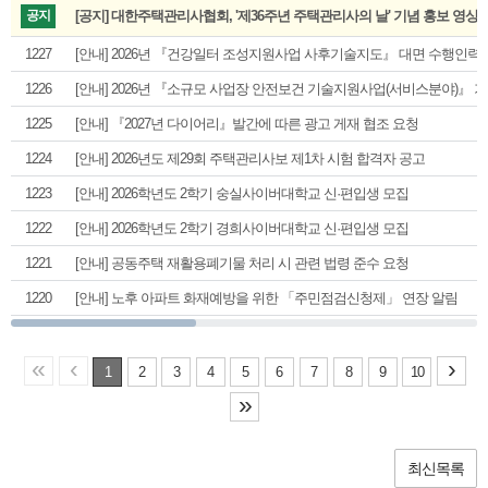
공지
[공지] 대한주택관리사협회, '제36주년 주택관리사의 날' 기념 홍보 영상
1227
[안내] 2026년 『건강일터 조성지원사업 사후기술지도』 대면 수행인력 
1226
[안내] 2026년 『소규모 사업장 안전보건 기술지원사업(서비스분야)』 
1225
[안내] 『2027년 다이어리』발간에 따른 광고 게재 협조 요청
1224
[안내] 2026년도 제29회 주택관리사보 제1차 시험 합격자 공고
1223
[안내] 2026학년도 2학기 숭실사이버대학교 신·편입생 모집
1222
[안내] 2026학년도 2학기 경희사이버대학교 신·편입생 모집
1221
[안내] 공동주택 재활용폐기물 처리 시 관련 법령 준수 요청
1220
[안내] 노후 아파트 화재예방을 위한 「주민점검신청제」 연장 알림
«
‹
›
1
2
3
4
5
6
7
8
9
10
»
최신목록