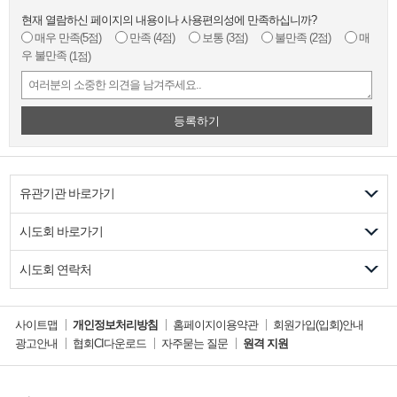
현재 열람하신 페이지의 내용이나 사용편의성에 만족하십니까?
매우 만족
(5점)
만족
(4점)
보통
(3점)
불만족
(2점)
매
우 불만족
(1점)
등록하기
유관기관 바로가기
시도회 바로가기
시도회 연락처
사이트맵
개인정보처리방침
홈페이지이용약관
회원가입(입회)안내
광고안내
협회CI다운로드
자주묻는 질문
원격 지원