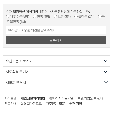
현재 열람하신 페이지의 내용이나 사용편의성에 만족하십니까?
매우 만족
(5점)
만족
(4점)
보통
(3점)
불만족
(2점)
매
우 불만족
(1점)
등록하기
유관기관 바로가기
시도회 바로가기
시도회 연락처
사이트맵
개인정보처리방침
홈페이지이용약관
회원가입(입회)안내
광고안내
협회CI다운로드
자주묻는 질문
원격 지원