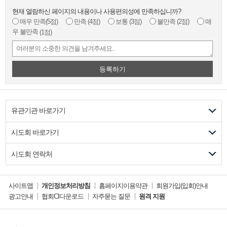
현재 열람하신 페이지의 내용이나 사용편의성에 만족하십니까?
매우 만족
(5점)
만족
(4점)
보통
(3점)
불만족
(2점)
매
우 불만족
(1점)
등록하기
유관기관 바로가기
시도회 바로가기
시도회 연락처
사이트맵
개인정보처리방침
홈페이지이용약관
회원가입(입회)안내
광고안내
협회CI다운로드
자주묻는 질문
원격 지원