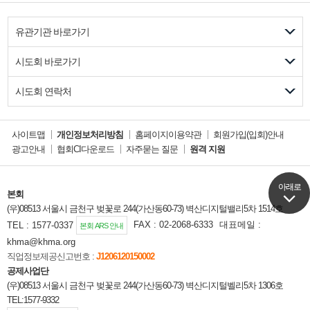
유관기관 바로가기
시도회 바로가기
시도회 연락처
사이트맵
개인정보처리방침
홈페이지이용약관
회원가입(입회)안내
광고안내
협회CI다운로드
자주묻는 질문
원격 지원
아래로
아래로
본회
(우)08513 서울시 금천구 벚꽃로 244(가산동60-73) 벽산디지털밸리5차 1514호
TEL : 1577-0337
FAX : 02-2068-6333
대표메일 :
본회 ARS 안내
khma@khma.org
직업정보제공신고번호 :
J1206120150002
공제사업단
(우)08513 서울시 금천구 벚꽃로 244(가산동60-73) 벽산디지털벨리5차 1306호
TEL:1577-9332