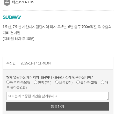
팩스
1599-0515
SUBWAY
1호선, 7호선 가산디지털단지역 하자 후 5번, 6번 출구 700m직진 후 수출의
다리 건너편
(지하철 하차 후 10분)
수정일
2025-11-17 11:48:04
현재 열람하신 페이지의 내용이나 사용편의성에 만족하십니까?
매우 만족
(5점)
만족
(4점)
보통
(3점)
불만족
(2점)
매
우 불만족
(1점)
등록하기