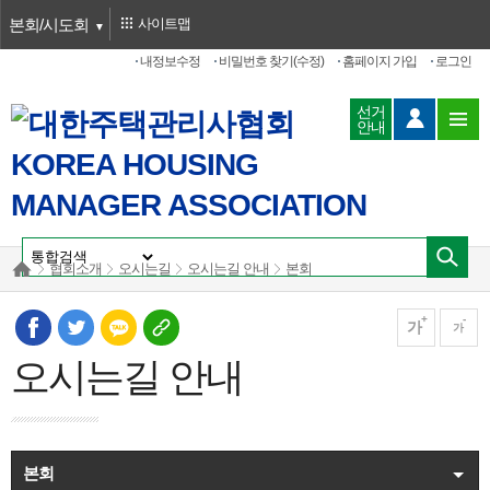
본회/시도회
사이트맵
내정보수정
비밀번호 찾기(수정)
홈페이지 가입
로그인
선거
안내
협회소개
오시는길
오시는길 안내
본회
가
가
오시는길 안내
본회