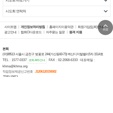
시도회 바로가기
시도회 연락처
사이트맵
개인정보처리방침
홈페이지이용약관
회원가입(입회)안내
위로
광고안내
협회CI다운로드
자주묻는 질문
원격 지원
본회
(우)08513 서울시 금천구 벚꽃로 244(가산동60-73) 벽산디지털밸리5차 1514호
TEL : 1577-0337
FAX : 02-2068-6333
대표메일 :
본회 ARS 안내
khma@khma.org
직업정보제공신고번호 :
J1206120150002
공제사업단
(우)08513 서울시 금천구 벚꽃로 244(가산동60-73) 벽산디지털벨리5차 1306호
TEL:1577-9332
FAX : 1599-0515
공제사업단 홈페이지
Copyright©대한주택관리사협회. All Rights Reserved.