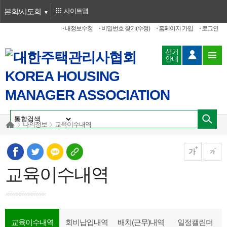
본회/시도회
사이트맵
내정보수정
비밀번호 찾기(수정)
홈페이지 가입
로그인
선거
안내
나의정보
교육이수내역
가
가
교육이수내역
교육이수내역
회비납입내역
배치(근무)내역
일정캘린더