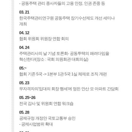
- 공동주택 관리 종사자들의 고용 안정, 인권 존중 등
03. 21
한국주택관리연구원 공동주택 장기수선제도 개선 세미나
개최
04. 12
협회 위원회 위원장 연합 회의
04. 24
주택관리사의 날 기념 토론회- 공동투택의 패려다임을
혁신한다!(장소 : 국회 의원회관 대회의실)
05.~
협회 기존 5국 -> 1본부 1관 5국 1실 체제로 조직 개편
05. 23
무자격자의‘입대의 회장 행세’에 멍든 안산 모 아파트 간담회
05. 25~26
전국 감사 및 위원회 연합 워크숍
05. 28
공제규정 개정안 국토교통부 승인
- 공제사업범위 확대