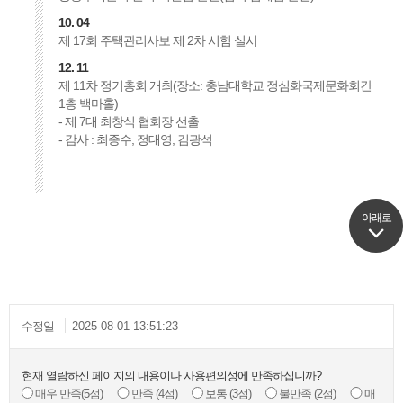
10. 04
제 17회 주택관리사보 제 2차 시험 실시
12. 11
제 11차 정기총회 개최(장소: 충남대학교 정심화국제문화회간
1층 백마홀)
- 제 7대 최창식 협회장 선출
- 감사 : 최종수, 정대영, 김광석
아래로
아래로
수정일
2025-08-01 13:51:23
현재 열람하신 페이지의 내용이나 사용편의성에 만족하십니까?
매우 만족
(5점)
만족
(4점)
보통
(3점)
불만족
(2점)
매