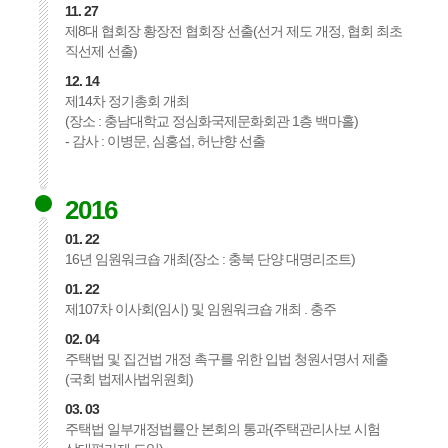
11. 27
제8대 협회장 황장전 협회장 선출(선거 제도 개정, 협회 최초
직선제 선출)
12. 14
제14차 정기총회 개최
(장소 : 충남대학교 정심화국제문화회관 1층 백마홀)
- 감사 : 이병문, 심홍섭, 허냔향 선출
2016
01. 22
16년 임원워크숍 개최(장소 : 충북 단양 대명리조트)
01. 22
제107차 이사회(임시) 및 임원워크숍 개최 . 충주
02. 04
주택법 및 집건법 개정 촉구를 위한 입법 청원서명서 제출
(국회 법제사법위원회)
03. 03
주택법 일부개정법률안 본회의 통과(주택관리사보 시험