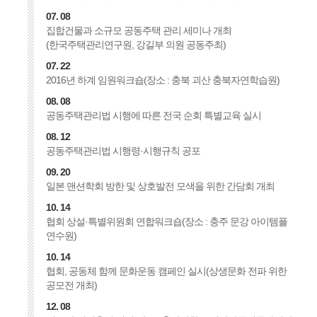
07. 08
집합건물과 소규모 공동주택 관리 세미나 개최
(한국주택관리연구원, 강길부 의원 공동주최)
07. 22
2016년 하계 임원워크숍(장소 : 충북 괴산 충북자연학습원)
08. 08
공동주택관리법 시행에 따른 전국 순회 특별교육 실시
08. 12
공동주택관리법 시행령·시행규칙 공포
09. 20
일본 맨션학회 방한 및 상호발전 모색을 위한 간담회 개최
10. 14
협회 상설·특별위원회 연합워크숍(장소 : 충주 문강 아이템플
연수원)
10. 14
협회, 공동체 함께 문화운동 캠페인 실시(상생문화 전파 위한
공모전 개최)
12. 08