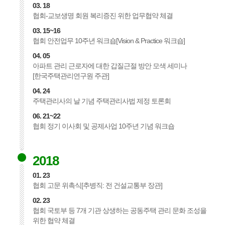
03. 18
협회-교보생명 회원 복리증진 위한 업무협약 체결
03. 15~16
협회 안전업무 10주년 워크숍[Vision & Practice 워크숍]
04. 05
아파트 관리 근로자에 대한 갑질근절 방안 모색 세미나
[한국주택관리연구원 주관]
04. 24
주택관리사의 날 기념 주택관리사법 제정 토론회
06. 21~22
협회 정기 이사회 및 공제사업 10주년 기념 워크숍
2018
01. 23
협회 고문 위촉식[추병직: 전 건설교통부 장관]
02. 23
협회 국토부 등 7개 기관 상생하는 공동주택 관리 문화 조성을
위한 협약 체결