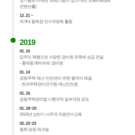
정기총회 비대면 개최(기념식 장소:대전 오페라웨딩&
컨벤션홀)
12. 21 ~
제 9대 협회장 인수위원회 활동
2019
01. 10
입주민 폭행으로 사망한 경비원 유족에 성금 전달
- 홍제동 00아파트 경비원
01. 14
공동주택 재난･안전관리 위한 협약식 체결
- 한국주택관리연구원·재난안전원
01. 16
공동주택관리법 시행규칙 일부개정 공포
01. 18~19
2019년 상반기 사무국 직원연수교육
02. 22~23
협회 임원 워크숍