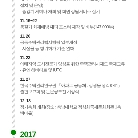
설치 및 운영)
- 승강기 세미나 개최 및 회원 상담서비스 실시
11. 19~22
동절기 화재예방 대피 포스터 제작 및 배부(147,000부)
11. 20
공동주택관리법시행령 일부개정
- 시설물 등 행위허가 기준 완화
11. 23
아태지역 도시전문가 양성을 위한 주택관리사제도 국제교류
- 유엔 해비타트 및 IUTC
11. 27
한국주택관리연구원 「아파트 공동체 : 상생을 생각하며」
출판보고회 및 논문공모전 시상식
12. 13
정기총회 개최(장소 : 충남대학교 정심화국제문화회관 1층
백마홀)
2017