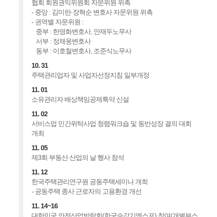
협회 회원권익위원회 자문위원 위촉
- 중앙 : 김미란·장혁순 변호사 자문위원 위촉
- 권역별 자문위원 :
중부 : 한영화변호사, 안재두노무사
서부 : 정채웅변호사
동부 : 이호철변호사, 조준식노무사
10. 31
주택관리업자 및 사업자선정지침 일부개정
11. 01
소유관리자 배상책임공제특약 신설
11. 02
서비스업 민간위탁사업 청렴워크숍 및 동반성장 결의 대회
개최
11. 05
제3회 부동산 산업의 날 행사 참석
11. 12
한국주택관리연구원 공동주택세미나 개최
- 공동주택 종사 근로자의 고용환경 개선
11. 14~16
대한민국 안전산업박람회(한국승강기엑스포) 참여(개별부스