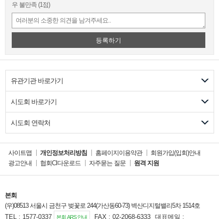
우 불만족
(1점)
등록하기
유관기관 바로가기
시도회 바로가기
시도회 연락처
사이트맵
개인정보처리방침
홈페이지이용약관
회원가입(입회)안내
광고안내
협회CI다운로드
자주묻는 질문
원격 지원
본회
(우)08513 서울시 금천구 벚꽃로 244(가산동60-73) 벽산디지털밸리5차 1514호
TEL : 1577-0337
FAX : 02-2068-6333
대표메일 :
본회 ARS 안내