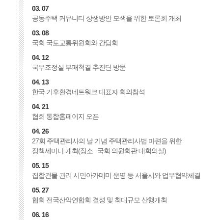
03. 07
공동주택 커뮤니티 상생방안 모색을 위한 토론회 개최
03. 08
국회 국토교통위원회와 간담회
04. 12
국무조정실 부패척결 추진단 방문
04. 13
한국 기후환경네트워크 대표자 회의참석
04. 21
협회 통합홈페이지 오픈
04. 26
27회 주택관리사의 날 기념 주택관리사법 마련을 위한
정책세미나 개최(장소 : 국회 의원회관 대회의실)
05. 15
집합건물 관리 시민아카데미 운영 등 서울시와 업무협약체결
05. 27
협회 전국산악연합회 결성 및 최대규모 산행개최
06. 16