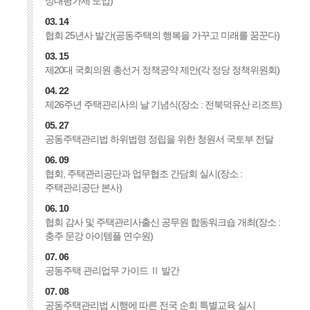
상대평가제 도입)
03. 14
협회 25년사 발간(공동주택의 행복을 가꾸고 미래를 꿈꾼다)
03. 15
제20대 국회의원 총선거 정책공약 제안(각 정당 정책위원회)
04. 22
제26주년 주택관리사의 날 기념식(장소 : 전북덕유산 리조트)
05. 27
공동주택관리법 하위법령 정립을 위한 청원서 국토부 전달
06. 09
협회, 주택관리공단과 업무협조 간담회 실시(장소 :
주택관리공단 본사)
06. 10
협회 감사 및 주택관리사출신 공무원 합동워크숍 개최(장소 :
충주 문강 아이템플 연수원)
07. 06
공동주택 관리업무 가이드 Ⅱ 발간
07. 08
공동주택관리법 시행에 따른 전국 순회 특별교육 실시