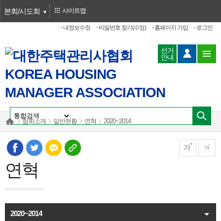
본회/시도회
사이트맵
내정보수정
비밀번호 찾기(수정)
홈페이지 가입
로그인
선거
안내
협회소개
일반현황
연혁
2020~2014
가
가
연혁
2020~2014