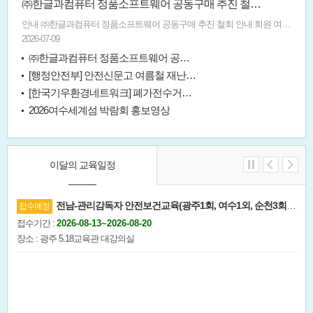
㈜한글과컴퓨터 정품소프트웨어 공동구매 추진 철회 안내
안내 ㈜한글과컴퓨터 정품소프트웨어 공동구매 추진 철회 안내 회원 여러분께 전남도회는 ㈜한글과컴퓨터의 「SW 저작권 준수 여부 확인 요청」 공문과 관련하여 회원 여러...
2026-07-09
㈜한글과컴퓨터 정품소프트웨어 공동구매 협의 결과 안내
[행정안전부] 안전신문고 여름철 재난안전 집중신고제 홍보 협조요청
[한국기우환경네트워크] 폐가전수거함 운영 우수 공동주택 경진대회 홍보 협조 요청
2026여수세계섬 박람회 홍보영상
이달의 교육일정
전남-관리감독자 안전보건교육(광주1회, 여수1외, 순천3회, 무안3회)
접수예정
접수기간 :
2026-08-13~2026-08-20
장소 : 광주 5.18교육관 대강의실