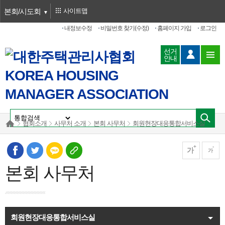
본회/시도회
사이트맵
내정보수정
비밀번호 찾기(수정)
홈페이지 가입
로그인
선거
안내
협회소개
사무처 소개
본회 사무처
회원현장대응통합서비스실
가
가
본회 사무처
회원현장대응통합서비스실