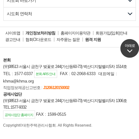
시도회 바로가기
시도회 연락처
사이트맵
개인정보처리방침
홈페이지이용약관
회원가입(입회)안내
광고안내
협회CI다운로드
자주묻는 질문
원격 지원
아래로
아래로
본회
(우)08513 서울시 금천구 벚꽃로 244(가산동60-73) 벽산디지털밸리5차 1514호
TEL : 1577-0337
FAX : 02-2068-6333
대표메일 :
본회 ARS 안내
khma@khma.org
직업정보제공신고번호 :
J1206120150002
공제사업단
(우)08513 서울시 금천구 벚꽃로 244(가산동60-73) 벽산디지털벨리5차 1306호
TEL:1577-9332
FAX : 1599-0515
공제사업단 홈페이지
Copyright©대한주택관리사협회. All Rights Reserved.