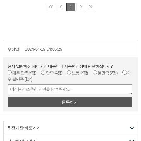
«
‹
›
»
1
수정일
2024-04-19 14:06:29
현재 열람하신 페이지의 내용이나 사용편의성에 만족하십니까?
매우 만족
(5점)
만족
(4점)
보통
(3점)
불만족
(2점)
매
우 불만족
(1점)
등록하기
유관기관 바로가기