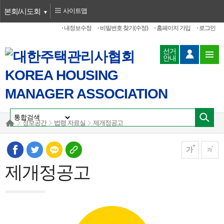
본회/시도회
사이트맵
내정보수정
비밀번호 찾기(수정)
홈페이지 가입
로그인
선거
안내
정보공간
법령 자료실
제개정공고
가
가
제개정공고