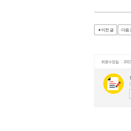
이전 글
다음 
최종
수정일
202