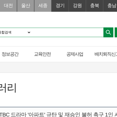
대전
울산
세종
경기
강원
충북
충남
정보공간
교육안전
공제사업
배치퇴직신
러리
_JTBC 드라마 '아파트' 규탄 및 재승인 불허 촉구 1인