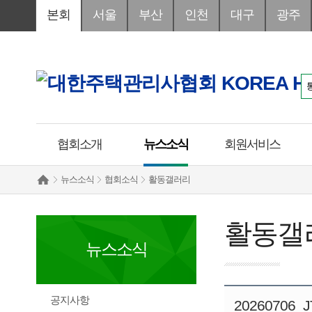
본회
서울
부산
인천
대구
광주
협회소개
뉴스소식
회원서비스
뉴스소식
협회소식
활동갤러리
활동갤
뉴스소식
공지사항
20260706