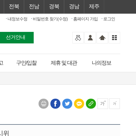
전북
전남
경북
경남
제주
내정보수정
비밀번호 찾기(수정)
홈페이지 가입
로그인
선거안내
고
구인/입찰
제휴 및 대관
나의정보
가
가
 시위