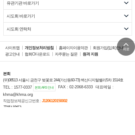
유관기관 바로가기
시도회 바로가기
시도회 연락처
사이트맵
개인정보처리방침
홈페이지이용약관
회원가입(입회)안내
위로
광고안내
협회CI다운로드
자주묻는 질문
원격 지원
본회
(우)08513 서울시 금천구 벚꽃로 244(가산동60-73) 벽산디지털밸리5차 1514호
TEL : 1577-0337
FAX : 02-2068-6333
대표메일 :
본회 ARS 안내
khma@khma.org
직업정보제공신고번호 :
J1206120150002
공제사업단
(우)08513 서울시 금천구 벚꽃로 244(가산동60-73) 벽산디지털벨리5차 1306호
TEL:1577-9332
FAX : 1599-0515
공제사업단 홈페이지