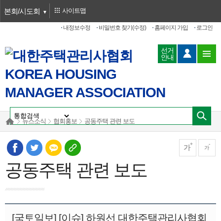
본회/시도회
사이트맵
내정보수정
비밀번호 찾기(수정)
홈페이지 가입
로그인
선거
안내
뉴스소식
협회홍보
공동주택 관련 보도
가
가
공동주택 관련 보도
[국토일보] [이슈] 하원선 대한주택관리사협회