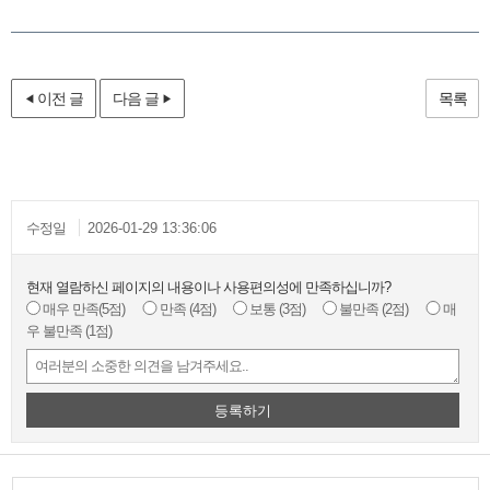
이전 글
다음 글
목록
수정일
2026-01-29 13:36:06
현재 열람하신 페이지의 내용이나 사용편의성에 만족하십니까?
매우 만족
(5점)
만족
(4점)
보통
(3점)
불만족
(2점)
매
우 불만족
(1점)
등록하기