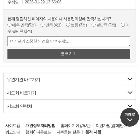
수정일
2026-01-29 13:36:06
현재 열람하신 페이지의 내용이나 사용편의성에 만족하십니까?
매우 만족
(5점)
만족
(4점)
보통
(3점)
불만족
(2점)
매
우 불만족
(1점)
등록하기
유관기관 바로가기
시도회 바로가기
시도회 연락처
아래로
아래로
사이트맵
개인정보처리방침
홈페이지이용약관
회원가입(입회)안내
광고안내
협회CI다운로드
자주묻는 질문
원격 지원