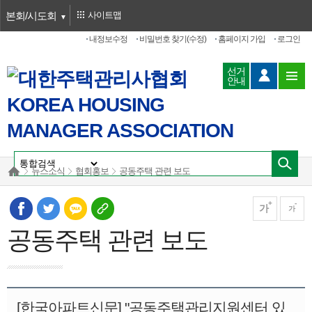
본회/시도회
사이트맵
내정보수정
비밀번호 찾기(수정)
홈페이지 가입
로그인
선거
안내
뉴스소식
협회홍보
공동주택 관련 보도
가
가
공동주택 관련 보도
[한국아파트신문] "공동주택관리지원센터 있