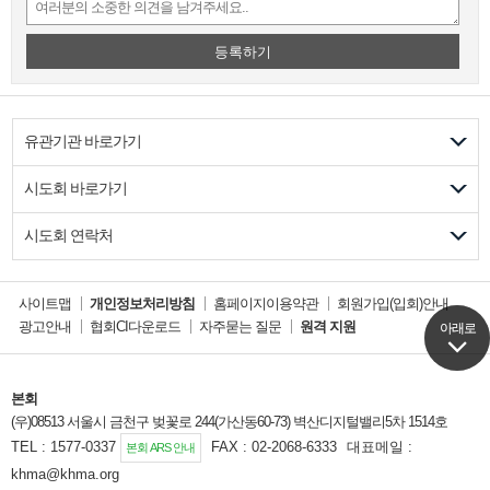
등록하기
유관기관 바로가기
시도회 바로가기
시도회 연락처
사이트맵
개인정보처리방침
홈페이지이용약관
회원가입(입회)안내
광고안내
협회CI다운로드
자주묻는 질문
원격 지원
아래로
아래로
본회
(우)08513 서울시 금천구 벚꽃로 244(가산동60-73) 벽산디지털밸리5차 1514호
TEL : 1577-0337
FAX : 02-2068-6333
대표메일 :
본회 ARS 안내
khma@khma.org