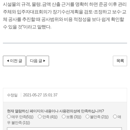
시설물의 규격, 물량, 금액 산출 근거를 명확히 하면 준공 이후 관리
주체와 입주자대표회의가 장기수선계획을 검토·조정하고 보수·교
체 공사를 추진할 때 공사범위와 비용 적정성을 보다 쉽게 확인할
수 있을 것”이라고 말했다.
이전 글
다음 글
목록
수정일
2021-05-27 15:01:37
현재 열람하신 페이지의 내용이나 사용편의성에 만족하십니까?
매우 만족
(5점)
만족
(4점)
보통
(3점)
불만족
(2점)
매
우 불만족
(1점)