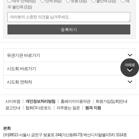
매우 만족
(5점)
만족
(4점)
보통
(3점)
불만족
(2점)
매
우 불만족
(1점)
등록하기
유관기관 바로가기
아래로
아래로
시도회 바로가기
시도회 연락처
사이트맵
개인정보처리방침
홈페이지이용약관
회원가입(입회)안내
광고안내
협회CI다운로드
자주묻는 질문
원격 지원
본회
(우)08513 서울시 금천구 벚꽃로 244(가산동60-73) 벽산디지털밸리5차 1514호