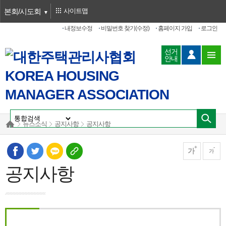
본회/시도회
사이트맵
내정보수정
비밀번호 찾기(수정)
홈페이지 가입
로그인
선거
안내
뉴스소식
공지사항
공지사항
가
가
공지사항