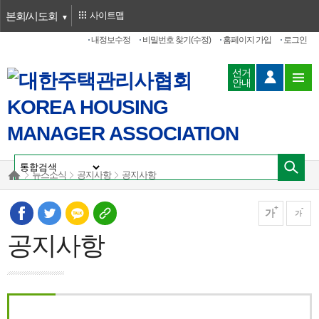
본회/시도회
사이트맵
내정보수정
비밀번호 찾기(수정)
홈페이지 가입
로그인
선거
안내
뉴스소식
공지사항
공지사항
가
가
공지사항