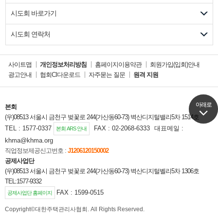
시도회 바로가기
시도회 연락처
사이트맵
개인정보처리방침
홈페이지이용약관
회원가입(입회)안내
광고안내
협회CI다운로드
자주묻는 질문
원격 지원
아래로
아래로
본회
(우)08513 서울시 금천구 벚꽃로 244(가산동60-73) 벽산디지털밸리5차 1514호
TEL : 1577-0337
FAX : 02-2068-6333
대표메일 :
본회 ARS 안내
khma@khma.org
직업정보제공신고번호 :
J1206120150002
공제사업단
(우)08513 서울시 금천구 벚꽃로 244(가산동60-73) 벽산디지털벨리5차 1306호
TEL:1577-9332
FAX : 1599-0515
공제사업단 홈페이지
Copyright©대한주택관리사협회. All Rights Reserved.