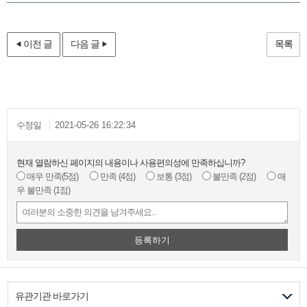
이전 글
다음 글
목록
수정일
2021-05-26 16:22:34
현재 열람하신 페이지의 내용이나 사용편의성에 만족하십니까?
매우 만족
(5점)
만족
(4점)
보통
(3점)
불만족
(2점)
매
우 불만족
(1점)
등록하기
유관기관 바로가기