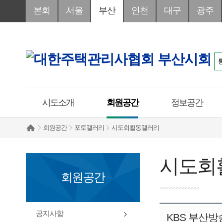
본회
서울
부산
인천
대구
광주
시도소개
회원공간
정보공간
회원공간
포토갤러리
시도회활동갤러리
시도회
회원공간
공지사항
KBS 부산방