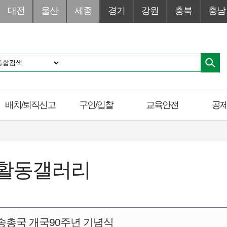
대전
울산
세종
경기
강원
충북
충남
배치/퇴직신고
구인/입찰
교육안전
공
활동갤러리
송총국 개국90주년 기념식