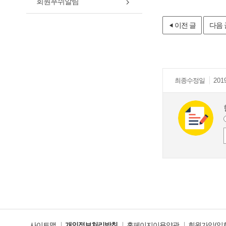
회원푸쉬알림
이전 글
다음 
최종
수정일
201
사이트맵
개인정보처리방침
홈페이지이용약관
회원가입(입