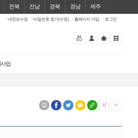
전북
전남
경북
경남
제주
내정보수정
비밀번호 찾기(수정)
홈페이지 가입
로그인
제사업
가
가