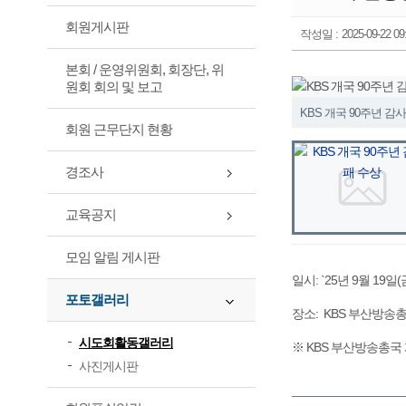
회원게시판
작성일 :
2025-09-22 09
본회 / 운영위원회, 회장단, 위
원회 회의 및 보고
KBS 개국 90주년 감
회원 근무단지 현황
경조사
교육공지
모임 알림 게시판
일시: `25년 9월 19일(
포토갤러리
장소: KBS 부산방송
시도회활동갤러리
※ KBS 부산방송총국
사진게시판